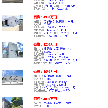
建物面積：
135.56㎡ 41坪
駐車場：
2台 有
築年：
1978年 6月
不動産会社：
（株）松山産業
価格：4950
万円
所在地：
与那原町 板良敷 一戸建
間取り：
3LDK
土地面積：
190.18㎡ 57.52坪
建物面積：
87.45㎡ 26.45坪
駐車場：
2台 有
築年：
2025年 11月
不動産会社：
株式会社ガーデン
価格：4250
万円
所在地：
沖縄市 桃原 建売住宅
間取り：
3LDK
土地面積：
128.92㎡ 39坪
建物面積：
107.24㎡ 32.44坪
駐車場：
2台 有
築年：
2024年 12月
不動産会社：
株式会社ガーデン
価格：4680
万円
所在地：
宜野湾市 嘉数 一戸建
間取り：
3LDK
土地面積：
115.25㎡ 34.86坪
建物面積：
87.17㎡ 26.36坪
駐車場：
3台 有
築年：
2026年 7月
不動産会社：
株式会社ガーデン
価格：4000
万円
所在地：
糸満市 阿波根 一戸建
間取り：
6DK