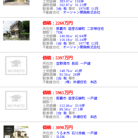
土地面積：
383.47㎡ 116坪
建物面積：
102.87㎡ 31.12坪
駐車場：
3台 有
築年：
1970年 11月
不動産会社：
オーシャン開発株式会社
価格：2260
万円
所在地：
那覇市 首里石嶺町 二世帯住宅
間取り：
7DK
土地面積：
140.96㎡ 42.64坪
建物面積：
116.18㎡ 35.14坪
駐車場：
1台 有
築年：
1977年 12月
不動産会社：
オーシャン開発株式会社
価格：5397
万円
所在地：
宜野湾市 長田 一戸建
間取り：
土地面積：
148.76㎡ 45坪
建物面積：
92.56㎡ 28坪
駐車場：
2台 有
築年：
不動産会社：
（株）沖建住宅 本店
価格：5965
万円
所在地：
那覇市 首里石嶺町 一戸建
間取り：
土地面積：
112.06㎡ 33.9坪
建物面積：
89.58㎡ 27.1坪
駐車場：
2台 有
築年：
不動産会社：
（株）沖建住宅 本店
価格：3090
万円
所在地：
うるま市 石川赤崎 一戸建
間取り：
3LDK