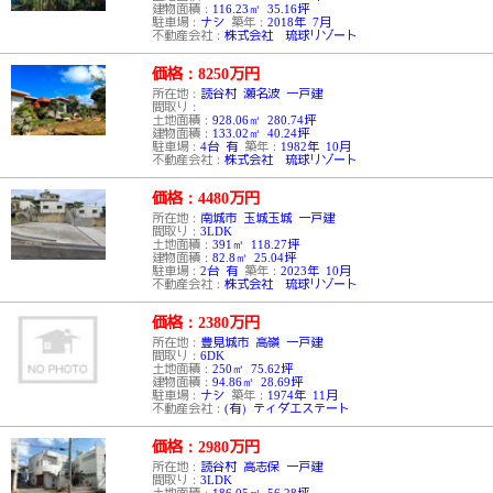
建物面積：
116.23㎡ 35.16坪
駐車場：
ナシ
築年：
2018年 7月
不動産会社：
株式会社 琉球リゾート
価格：8250
万円
所在地：
読谷村 瀬名波 一戸建
間取り：
土地面積：
928.06㎡ 280.74坪
建物面積：
133.02㎡ 40.24坪
駐車場：
4台 有
築年：
1982年 10月
不動産会社：
株式会社 琉球リゾート
価格：4480
万円
所在地：
南城市 玉城玉城 一戸建
間取り：
3LDK
土地面積：
391㎡ 118.27坪
建物面積：
82.8㎡ 25.04坪
駐車場：
2台 有
築年：
2023年 10月
不動産会社：
株式会社 琉球リゾート
価格：2380
万円
所在地：
豊見城市 高嶺 一戸建
間取り：
6DK
土地面積：
250㎡ 75.62坪
建物面積：
94.86㎡ 28.69坪
駐車場：
ナシ
築年：
1974年 11月
不動産会社：
(有）ティダエステート
価格：2980
万円
所在地：
読谷村 高志保 一戸建
間取り：
3LDK
土地面積：
186.05㎡ 56.28坪