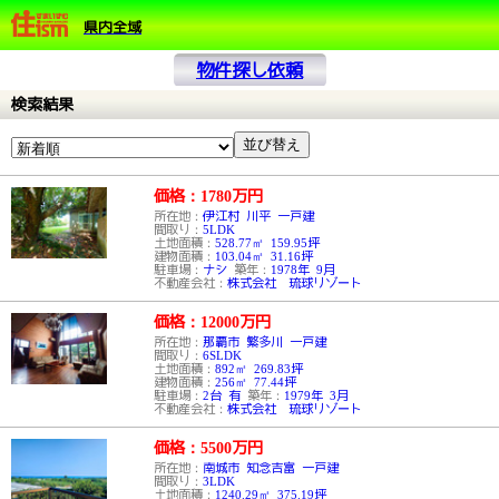
県内全域
物件探し依頼
検索結果
価格：1780
万円
所在地：
伊江村 川平 一戸建
間取り：
5LDK
土地面積：
528.77㎡ 159.95坪
建物面積：
103.04㎡ 31.16坪
駐車場：
ナシ
築年：
1978年 9月
不動産会社：
株式会社 琉球リゾート
価格：12000
万円
所在地：
那覇市 繁多川 一戸建
間取り：
6SLDK
土地面積：
892㎡ 269.83坪
建物面積：
256㎡ 77.44坪
駐車場：
2台 有
築年：
1979年 3月
不動産会社：
株式会社 琉球リゾート
価格：5500
万円
所在地：
南城市 知念吉富 一戸建
間取り：
3LDK
土地面積：
1240.29㎡ 375.19坪