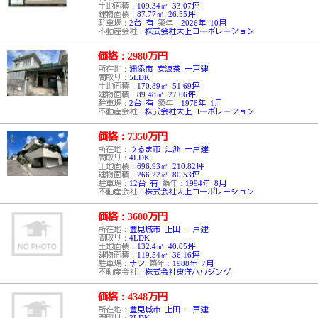
土地面積：
109.34㎡ 33.07坪
建物面積：
87.77㎡ 26.55坪
駐車場：
2台 有
築年：
2026年 10月
不動産会社：
株式会社大上コーポレーション
価格：2980
万円
所在地：
浦添市 安波茶 一戸建
間取り：
5LDK
土地面積：
170.89㎡ 51.69坪
建物面積：
89.48㎡ 27.06坪
駐車場：
2台 有
築年：
1978年 1月
不動産会社：
株式会社大上コーポレーション
価格：7350
万円
所在地：
うるま市 江洲 一戸建
間取り：
4LDK
土地面積：
696.93㎡ 210.82坪
建物面積：
266.22㎡ 80.53坪
駐車場：
12台 有
築年：
1994年 8月
不動産会社：
株式会社大上コーポレーション
価格：3600
万円
所在地：
豊見城市 上田 一戸建
間取り：
4LDK
土地面積：
132.4㎡ 40.05坪
建物面積：
119.54㎡ 36.16坪
駐車場：
ナシ
築年：
1988年 7月
不動産会社：
株式会社東洋ハウジング
価格：4348
万円
所在地：
豊見城市 上田 一戸建
間取り：
3LDK